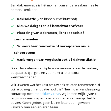
Een dakrenovatie is hét moment om andere zaken mee te
nemen. Denk aan:
Dakisolatie
(van binnenuit of buitenaf)
Nieuwe dakgoten of hemelwaterafvoer
Plaatsing van dakramen, lichtkoepels of
zonnepanelen
Schoorsteenrenovatie of verwijderen oude
schoorsteen
Aanbrengen van vogelschroot of dakventilatie
Door deze elementen tijdens de renovatie aan te pakken,
bespaart u tijd, geld en voorkomt u later extra
werkzaamheden.
Wilt u weten wat het kost om uw dak te laten renoveren? Of
twijfelt u nog of renovatie nodig is? Neem dan vandaag nog
contact op met
Dakdekker Grave
. Wij komen
vrijblijvend
langs voor een inspectie en voorzien u van eerlijk, helder
advies. Geen gedoe, geen kleine lettertjes – gewoon
vakwerk van een ervaren team.