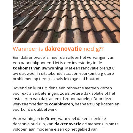
Wanneer is
dakrenovatie
nodig??
Een dakrenovatie is meer dan alleen het vervangen van
een paar dakpannen. Het is een investering in de
toekomst van uw woning
. Met een renovatie brengt u
uw dak weer in uitstekende staat en voorkomt u grotere
problemen op termijn, zoals lekkages of houtrot.
Bovendien kunt u tijdens een renovatie meteen kiezen
voor extra verbeteringen, zoals betere dakisolatie of het
installeren van dakramen of zonnepanelen. Door deze
werkzaamheden te
combineren
, bespaart u op kosten én
voorkomt u dubbel werk.
Voor woningen in Grave, waar veel daken al enkele
decennia oud zijn, kan
dakrenovatie
dé manier zijn om te
voldoen aan moderne eisen op het gebied van