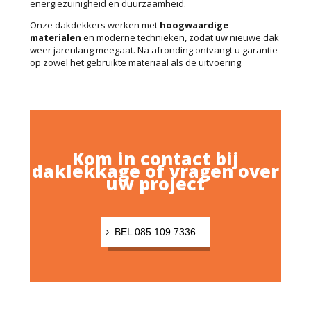
energiezuinigheid en duurzaamheid.
Onze dakdekkers werken met
hoogwaardige
materialen
en moderne technieken, zodat uw nieuwe dak
weer jarenlang meegaat. Na afronding ontvangt u garantie
op zowel het gebruikte materiaal als de uitvoering.
Kom in contact bij
daklekkage of vragen over
uw project
BEL 085 109 7336