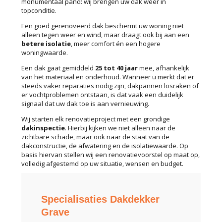
monumentaal pand: wij brengen uw dak weer in
topconditie.
Een goed gerenoveerd dak beschermt uw woning niet
alleen tegen weer en wind, maar draagt ook bij aan een
betere isolatie
, meer comfort én een hogere
woningwaarde.
Een dak gaat gemiddeld
25 tot 40 jaar
mee, afhankelijk
van het materiaal en onderhoud. Wanneer u merkt dat er
steeds vaker reparaties nodig zijn, dakpannen losraken of
er vochtproblemen ontstaan, is dat vaak een duidelijk
signaal dat uw dak toe is aan vernieuwing.
Wij starten elk renovatieproject met een grondige
dakinspectie
. Hierbij kijken we niet alleen naar de
zichtbare schade, maar ook naar de staat van de
dakconstructie, de afwatering en de isolatiewaarde. Op
basis hiervan stellen wij een renovatievoorstel op maat op,
volledig afgestemd op uw situatie, wensen en budget.
Specialisaties Dakdekker
Grave