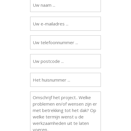
Uw
naam
(Vereist)
Uw
e-
mailadres
(Vereist)
Uw
telefoonnummer
(Vereist)
Uw
postcode
(Vereist)
Het
huisnummer
...
(Vereist)
Omschrijving
werkzaamheden
(Vereist)