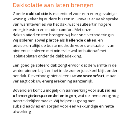
Dakisolatie aan laten brengen
Goede
dakisolatie
is essentieel voor een energiezuinige
woning. Zeker bij oudere huizen in Grave is er vaak sprake
van warmteverlies via het dak, wat resulteert in hogere
energiekosten en minder comfort. Met onze
dakisolatiediensten brengen wij hier snel verandering in.
Wij isoleren zowel
platte
als
hellende
daken
, en
adviseren altijd de beste methode voor uw situatie – van
binnenuit isoleren met minerale wol tot buitenaf met
isolatieplaten onder de dakbedekking.
Een goed geïsoleerd dak zorgt ervoor dat de warmte in de
winter binnen blijft en het in de zomer juist koel blijft onder
het dak. Dit verhoogt niet alleen uw
wooncomfort
, maar
verlaagt ook uw energierekening aanzienlijk.
Bovendien komt u mogelijk in aanmerking voor
subsidies
of energiebesparende leningen
, wat de investering nog
aantrekkelijker maakt. Wij helpen u graag met
subsidieadvies en zorgen voor een vakkundige en nette
afwerking.