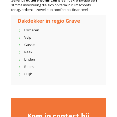
Zeker bij
oudere woningen
is een dakrenovatie een
slimme investering die zich op termijn ruimschoots
terugverdient – zowel qua comfort als financieel.
Dakdekker in regio Grave
Escharen
Velp
Gassel
Reek
Linden
Beers
Cuijk
Kom in contact bij