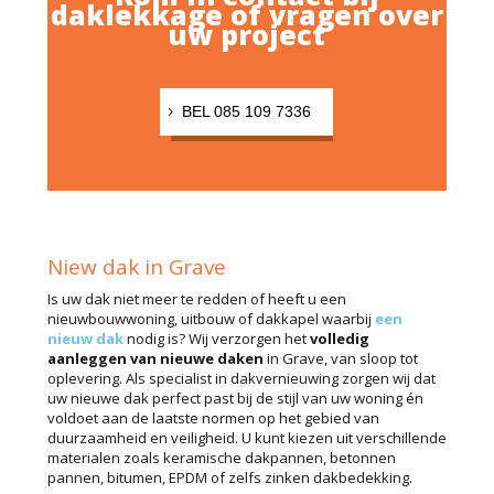
daklekkage of vragen over
uw project
BEL 085 109 7336
Niew dak in Grave
Is uw dak niet meer te redden of heeft u een
nieuwbouwwoning, uitbouw of dakkapel waarbij
een
nieuw dak
nodig is? Wij verzorgen het
volledig
aanleggen van nieuwe daken
in Grave, van sloop tot
oplevering. Als specialist in dakvernieuwing zorgen wij dat
uw nieuwe dak perfect past bij de stijl van uw woning én
voldoet aan de laatste normen op het gebied van
duurzaamheid en veiligheid. U kunt kiezen uit verschillende
materialen zoals keramische dakpannen, betonnen
pannen, bitumen, EPDM of zelfs zinken dakbedekking.