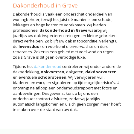
Dakonderhoud in Grave
Dakonderhoud is vaak een onderschat onderdeel van
woningbeheer, terwijl het juist dé manier is om schade,
lekkages en hoge kosten te voorkomen. Wij bieden
professioneel
dakonderhoud in Grave
waarbij wij
jaarlijks uw dak inspecteren, reinigen en kleine gebreken
direct verhelpen. Zo blijft uw dak in topconditie, verlengt u
de
levensduur
en voorkomt u onverwachte en dure
reparaties. Zeker in een gebied met veel wind en regen
zoals Grave is dit geen overbodige luxe.
Tijdens het
dakonderhoud
controleren wij onder andere de
dakbedekking,
nokvorsten
, dakgoten,
dakdoorvoeren
en eventuele
schoorstenen
. Wij verwijderen vuil,
bladeren en
mos
, en signaleren op tijd mogelijke risico’s. U
ontvangt na afloop een onderhoudsrapport met foto’s en
aanbevelingen. Desgewenst kunt u bij ons een
onderhoudscontract afsluiten, zodat wij jaarlijks
automatisch langskomen en u zich geen zorgen meer hoeft
te maken over de staat van uw dak.