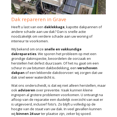
Dak repareren in Grave
Heeft u last van een
daklekkage
, kapotte dakpannen of
andere schade aan uw dak? Dan is snelle actie
noodzakelijk om verdere schade aan uw woning of
interieur te voorkomen.
Wij bekend om onze
snelle en vakkundige
dakreparaties
. We sporen het probleem op met een
grondige dakinspectie, beoordelen de oorzaak en
herstellen het defect duurzaam. Of het nu gaat om een
scheur in uw bitumen dakbedekking, een
verschoven
dakpan
of een lekkende dakdoorvoer: wij zorgen dat uw
dak snel weer waterdicht is.
Wat ons onderscheidt, is dat wij niet alleen herstellen, maar
ook
adviseren
over preventie. Vaak kunnen kleine
ingrepen al grotere problemen voorkomen. U ontvangt na
afloop van de reparatie een duidelijk overzicht van wat er
is uitgevoerd, inclusief foto’s. Zo blijft u volledig op de
hoogte van de staat van uw dak. In veel gevallen kunnen
wij
binnen 24 uur
ter plaatse zijn, zeker bij spoed.